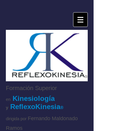
®
Formación Superior
Kinesiología
en
ReflexoKinesia
y
®
Fernando Maldonado
dirigida por
Ramos