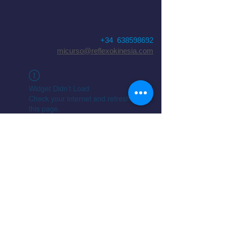
+34 638598692
micurso@reflexokinesia.com
Widget Didn’t Load
Check your internet and refresh
this page.
If that doesn’t work, contact us.