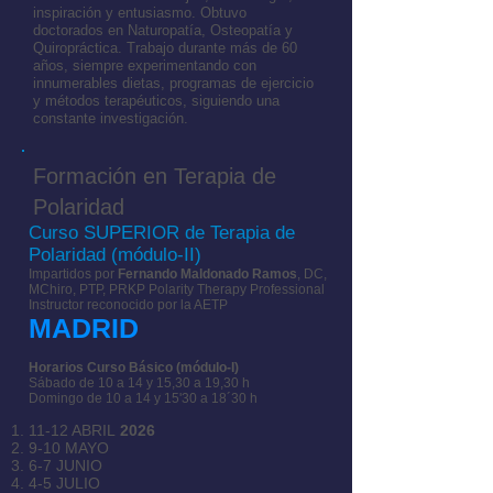
inspiración y entusiasmo. Obtuvo
doctorados en Naturopatía, Osteopatía y
Quiropráctica. Trabajo durante más de 60
años, siempre experimentando con
innumerables dietas, programas de ejercicio
y métodos terapéuticos, siguiendo una
constante investigación.
Formación en Terapia de
Polaridad
Curso SUPERIOR de Terapia de
Polaridad (módulo-II)
I
mpartidos por
Fernando Maldonado Ramos
, DC,
MChiro, PTP, PRKP
Polarity
Therapy Professional
Instructor reconocido por la AETP
MADRID
Horarios Curso Básico (módulo-I)
Sábado de 10 a 14 y 15,30
a 19,30 h
Domingo de 10 a 14 y 15'30 a 18´30 h
11-12 ABRIL
2026
9-10 MAYO
6-7 JUNIO
4-5 JULIO