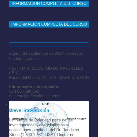
INFORMACION COMPLETA DEL CURSO
IMFORMACION COMPLETA DEL CURSO
A partir de septiembre de 2024 los cursos
tendrán lugar en:
INSTITUTO DE ESTUDIOS NATURALES
(IEN )
Paseo del Molino, 13, 1º A. MADRID. SPAIN
Información e Inscripción:
(34) 638 598 692
micurso@reflexokinesia.com
Breve Introducción
La Terapia de Polaridad parte de las
investigaciones, conocimientos y
aplicaciones prácticas del Dr. Randolph
Stone
(1.890-1.981
, USA), Doctor en