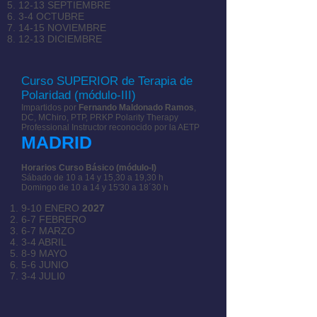
12-13 SEPTIEMBRE
3-4 OCTUBRE
14-15 NOVIEMBRE
12-13 DICIEMBRE
Curso SUPERIOR de Terapia de
Polaridad (módulo-III)
I
mpartidos por
Fernando Maldonado Ramos
,
DC, MChiro, PTP, PRKP
Polarity
Therapy
Professional Instructor reconocido por la AETP
MADRID
Horarios Curso Básico (módulo-I)
Sábado de 10 a 14 y 15,30
a 19,30 h
Domingo de 10 a 14 y 15'30 a 18´30 h
9-10 ENERO
2027
6-7 FEBRERO
6-7 MARZO
3-4 ABRIL
8-9 MAYO
5-6 JUNIO
3-4 JULI0