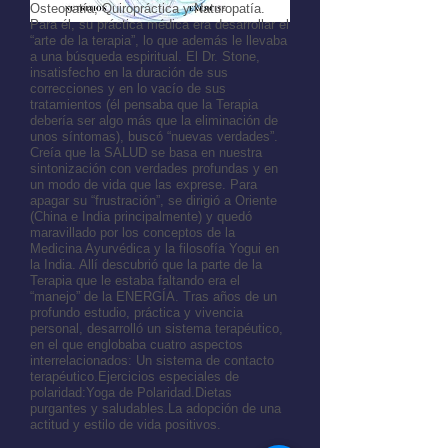
Osteopatía, Quiropráctica y Naturopatía.
Para él, su práctica médica era desarrollar el
“arte de la terapia”, lo que además le llevaba
a una búsqueda espiritual. El Dr. Stone,
insatisfecho en la duración de sus
correcciones y en lo vacío de sus
tratamientos (él pensaba que la Terapia
debería ser algo más que la eliminación de
unos síntomas), buscó “nuevas verdades”.
Creía que la SALUD se basa en nuestra
sintonización con verdades profundas y en
un modo de vida que las exprese. Para
apagar su “frustración”, se dirigió a Oriente
(China e India principalmente) y quedó
maravillado por los conceptos de la
Medicina Ayurvédica y la filosofía Yogui en
la India. Allí descubrió que la parte de la
Terapia que le estaba faltando era el
“manejo” de la ENERGÍA. Tras años de un
profundo estudio, práctica y vivencia
personal, desarrolló un sistema terapéutico,
en el que englobaba cuatro aspectos
interrelacionados: Un sistema de contacto
terapéutico.Ejercicios especiales de
polaridad:Yoga de Polaridad.Dietas
purgantes y saludables.La adopción de una
actitud y estilo de vida positivos.