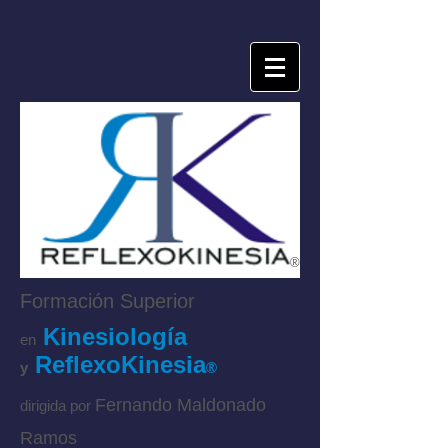
®
Formación Superior
Kinesiología
en
ReflexoKinesia
y
®
Fernando Maldonado
dirigida por
Ramos