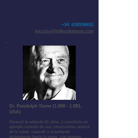
+34 638598692
micurso@reflexokinesia.com
Dr. Randolph Stone
(1.890 - 1.981
,
USA)
Alcanzó la edad de 91 años, y constituía un
ejemplo viviente de sus convicciones acerca
de la salud, viajando y enseñando
activamente hasta la vejez, con energía,