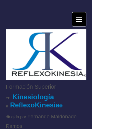
®
Formación Superior
Kinesiología
en
ReflexoKinesia
y
®
Fernando Maldonado
dirigida por
Ramos